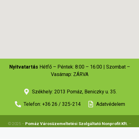
Nyitvatartás
Hétfő – Péntek: 8:00 – 16:00 | Szombat –
Vasárnap: ZÁRVA
Székhely: 2013 Pomáz, Beniczky u. 35.
Telefon: +36 26 / 325-214
Adatvédelem
© 2025 –
Pomáz Városüzemeltetési Szolgáltató Nonprofit Kft.
–
Minden jog fenntartva | Készítette:
Hernyák Gábor e.v
.