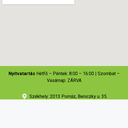
Nyitvatartás
Hétfő – Péntek: 8:00 – 16:00 | Szombat –
Vasárnap: ZÁRVA
Székhely: 2013 Pomáz, Beniczky u. 35.
Telefon: +36 26 / 325-214
Adatvédelem
© 2025 –
Pomáz Városüzemeltetési Szolgáltató Nonprofit Kft.
–