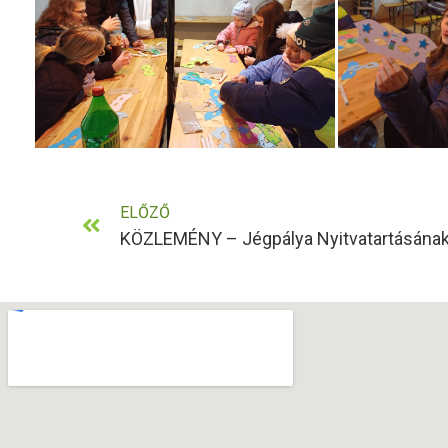
ELŐZŐ
KÖZLEMÉNY – Jégpálya Nyitvatartásána