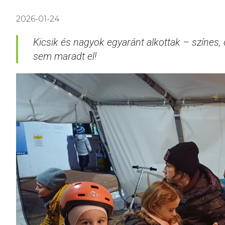
2026-01-24
Kicsik és nagyok egyaránt alkottak – színes,
sem maradt el!