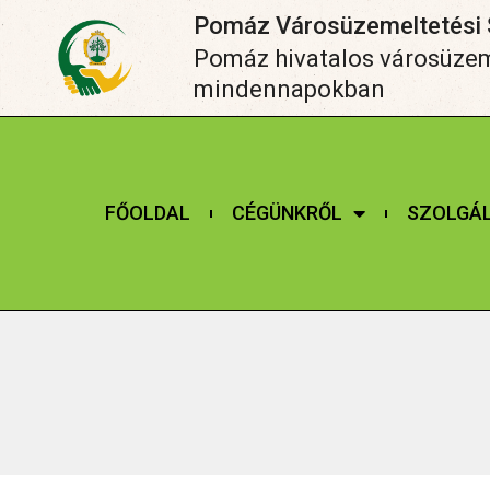
Pomáz Városüzemeltetési S
Pomáz hivatalos városüzeme
mindennapokban
FŐOLDAL
CÉGÜNKRŐL
SZOLGÁ