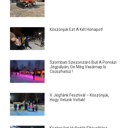
Köszönjük Ezt A Két Hónapot!
Szombati Szezonzáró Buli A Pomázi
Jégpályán, De Még Vasárnap Is
Csúszhatsz !
V. Jégfánk Fesztivál – Köszönjük,
Hogy Velünk Voltak!
Közterületi Hulladék Eltávolítása