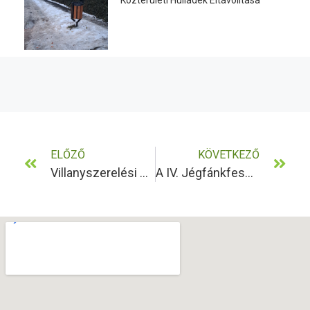
ELŐZŐ
KÖVETKEZŐ
Villanyszerelési Szolgáltatások 2025. Januárjától
A IV. Jégfánkfesztivál A Pomázi Jégpályán Ismét Felejthetetlen Élményeket Hozott!